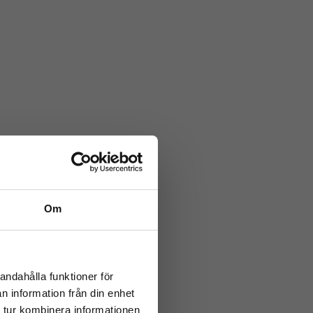
Om
andahålla funktioner för
n information från din enhet
arbetstid
 tur kombinera informationen