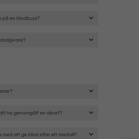
a på en blodbuss?
blodgivare?
ammar?
 att ha genomgått en abort?
med att ge blod efter ett missfall?