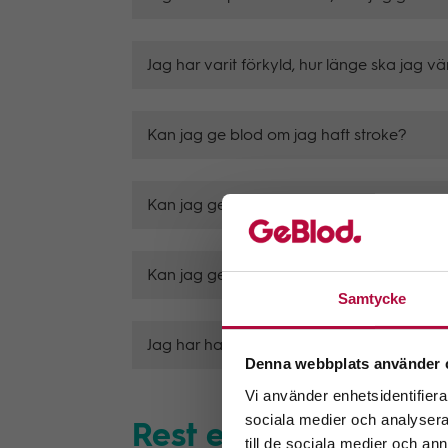
Jag har varit förkyld, hur länge ska jag 
Kan jag ge blod om jag haft stroke?
Kan jag ge blod om jag äter mediciner?
Kan jag ge blod om jag har haft cancer?
Samtycke
V
Jag har haft covid-19, när kan jag ge blod
Denna webbplats använder 
Vi använder enhetsidentifierar
Välj
sociala medier och analysera 
Rest eller bott utoml
Geno
till de sociala medier och a