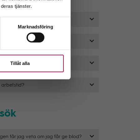
deras tjänster.
stid?
Marknadsföring
 arbetstid?
Tillåt alla
 arbetstid?
 arbetstid?
esök
ngen får jag veta om jag får ge blod?