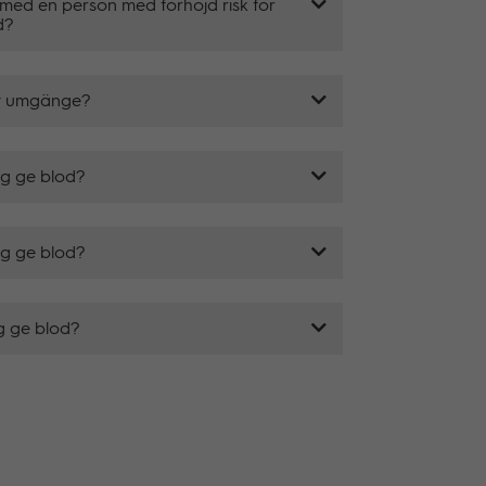
med en person med förhöjd risk för
d?
lt umgänge?
ag ge blod?
jag ge blod?
ag ge blod?