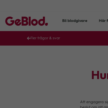
Bli blodgivare
Här f
Fler frågor & svar
Hu
Att engagera sig
beslut om att an