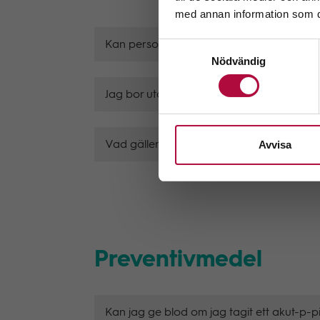
med annan information som du 
Kan personer från andra länder ge blod i
Samtyckesval
Nödvändig
Jag bor utomlands, kan jag fortsätta att g
Avvisa
Vad gäller efter besök i ett annat land?
Preventivmedel
Kan jag ge blod om jag tagit ett akut-p-pi