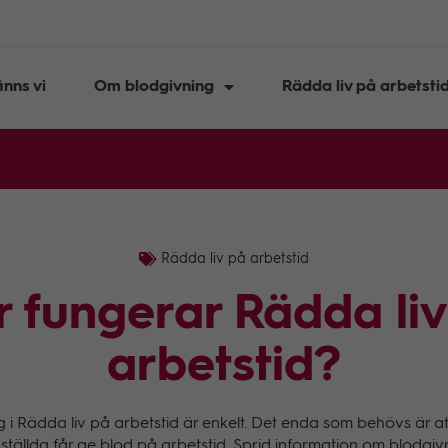
inns vi
Om blodgivning
Rädda liv på arbetsti
Rädda liv på arbetstid
r fungerar Rädda liv
arbetstid?
 i Rädda liv på arbetstid är enkelt. Det enda som behövs är att 
ställda får ge blod på arbetstid. Sprid information om blodgi