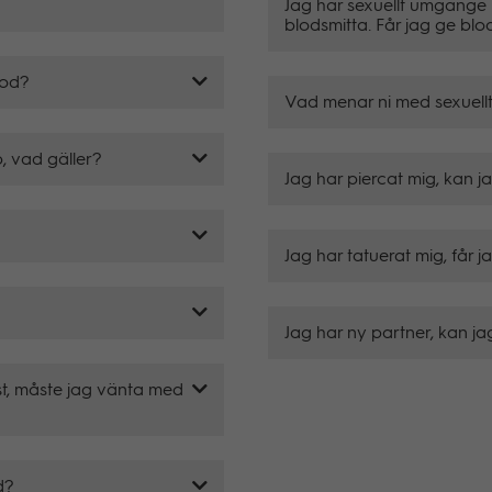
Jag har sexuellt umgänge 
blodsmitta. Får jag ge blo
lod?
Vad menar ni med sexuel
p, vad gäller?
Jag har piercat mig, kan j
Jag har tatuerat mig, får 
Jag har ny partner, kan j
st, måste jag vänta med
d?