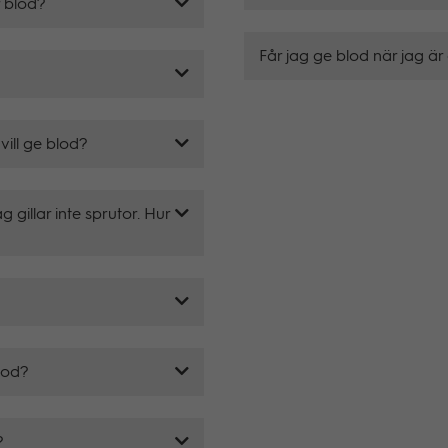
r blod?
Får jag ge blod när jag är
vill ge blod?
g gillar inte sprutor. Hur
blod?
?