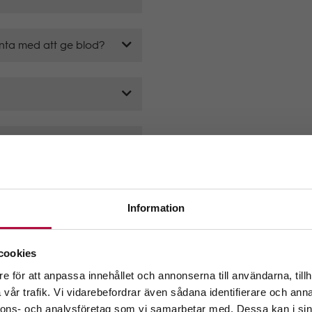
vänta med att ge blod?
Information
älkommen till GeBlod.nu
 igen?
cookies
e för att anpassa innehållet och annonserna till användarna, tillh
 ditt län.
vår trafik. Vi vidarebefordrar även sådana identifierare och anna
ands
Rädda liv på 
m att fortsätta accepterar du även vår
policy om cookies.
nnons- och analysföretag som vi samarbetar med. Dessa kan i sin