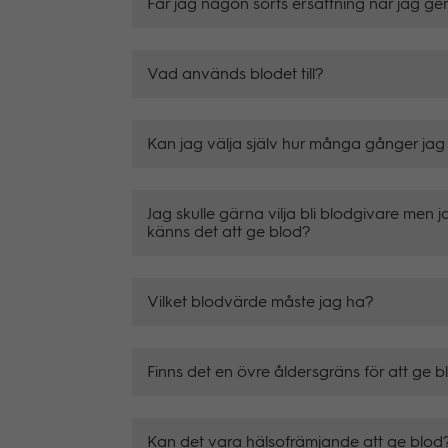
Får jag någon sorts ersättning när jag ge
Vad används blodet till?
Kan jag välja själv hur många gånger jag 
Jag skulle gärna vilja bli blodgivare men ja
känns det att ge blod?
Vilket blodvärde måste jag ha?
Finns det en övre åldersgräns för att ge 
Kan det vara hälsofrämjande att ge blod