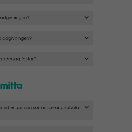
blodgivningen?
 blodgivningen?
en som jag fastar?
smitta
 med en person som injicerar anabola