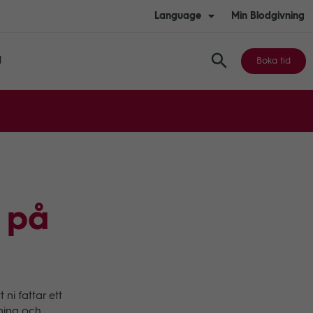
Language
Min Blodgivning
d
Boka tid
 på
ni fattar ett
vning och