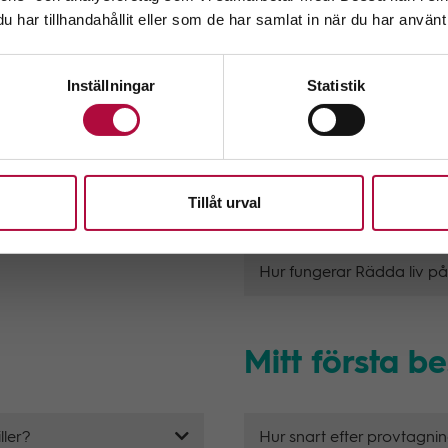
har tillhandahållit eller som de har samlat in när du har använt 
Välj
 Sverige?
Vad är Rädda liv på arbet
Inställningar
Statistik
e blod i Sverige?
Varför ska vi Rädda liv på
Tillåt urval
Hur börjar vi rädda liv på
Hur fungerar Rädda liv på
Mitt första b
ller?
Hur snart efter provtagni