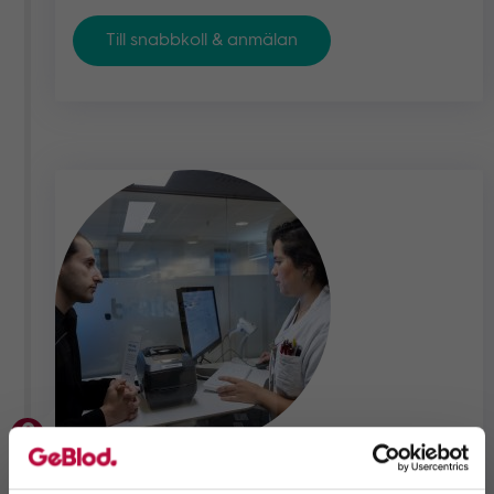
Till snabbkoll & anmälan
2