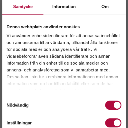
Provtagning och intervju
Samtycke
Information
Om
Vid första besöket får du läsa vår information,
besvara frågor om din hälsa och blir intervjuad av vår
personal. Vi tar också blodprover. Kom ihåg att ta
Denna webbplats använder cookies
med giltig ID-handling!
Vi använder enhetsidentifierare för att anpassa innehållet
Hur provtagningen går till
och annonserna till användarna, tillhandahålla funktioner
för sociala medier och analysera vår trafik. Vi
Välkommen till
vidarebefordrar även sådana identifierare och annan
GeBlod.nu
information från din enhet till de sociala medier och
annons- och analysföretag som vi samarbetar med.
Dessa kan i sin tur kombinera informationen med annan
information som du har tillhandahållit eller som de har
Välj ditt län.
samlat in när du har använt deras tjänster.
Genom att fortsätta accepterar du även vår
policy
Samtyckesval
om cookies.
Nödvändig
Inställningar