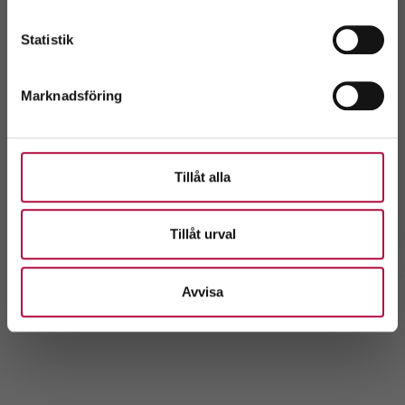
3
Välj
Statistik
Första blodgivningen
Marknadsföring
När provsvaren är godkända är det dags för dig att
ge din första blodpåse. Själva blodgivningen tar
mellan 5 och 10 minuter och hela besöket tar cirka 30-
Tillåt alla
45 minuter.
Hur blodgivningen går till
Tillåt urval
Avvisa
Till snabbkoll & anmälan