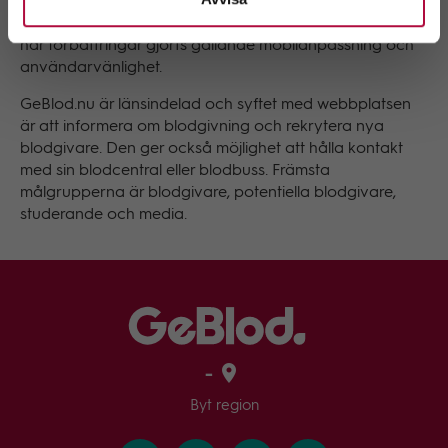
med
Omda
och
Haus.
Webbplatsen startade i januari
1999, förnyades 2011 och fick ny design 2017. Under 2019
har förbättringar gjorts gällande mobilanpassning och
användarvänlighet.
GeBlod.nu är länsindelad och syftet med webbplatsen
är att informera om blodgivning och rekrytera nya
blodgivare. Den ger också möjlighet att hålla kontakt
med sin blodcentral eller blodbuss. Främsta
målgrupperna är blodgivare, potentiella blodgivare,
studerande och media.
-
Byt region