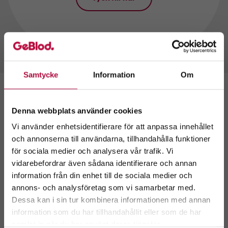
Samtycke
Information
Om
Denna webbplats använder cookies
Vi använder enhetsidentifierare för att anpassa innehållet
och annonserna till användarna, tillhandahålla funktioner
för sociala medier och analysera vår trafik. Vi
Välkommen till
vidarebefordrar även sådana identifierare och annan
GeBlod.nu
information från din enhet till de sociala medier och
annons- och analysföretag som vi samarbetar med.
Dessa kan i sin tur kombinera informationen med annan
information som du har tillhandahållit eller som de har
Välj ditt län.
GeBlod är ett
samlat in när du har använt deras tjänster.