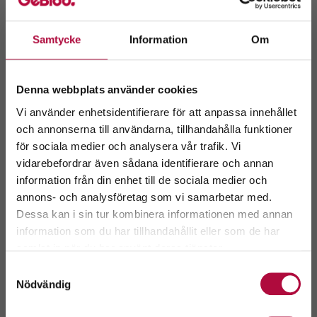
Samtycke
Information
Om
Denna webbplats använder cookies
Vi använder enhetsidentifierare för att anpassa innehållet
och annonserna till användarna, tillhandahålla funktioner
för sociala medier och analysera vår trafik. Vi
Välkommen till
vidarebefordrar även sådana identifierare och annan
GeBlod.nu
information från din enhet till de sociala medier och
annons- och analysföretag som vi samarbetar med.
Dessa kan i sin tur kombinera informationen med annan
information som du har tillhandahållit eller som de har
Välj ditt län.
samlat in när du har använt deras tjänster.
Genom att fortsätta accepterar du även vår
policy
Samtyckesval
om cookies.
Nödvändig