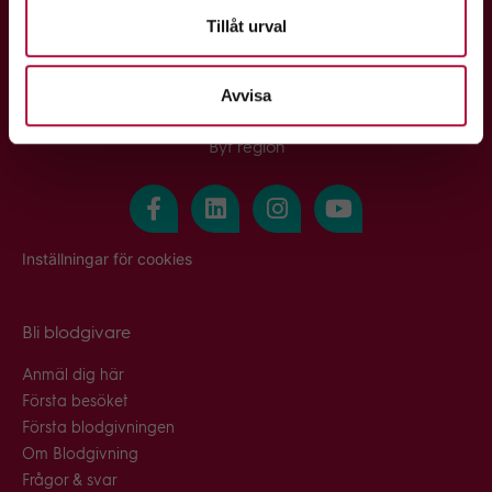
Tillåt urval
Avvisa
-
Byt region
Inställningar för cookies
Bli blodgivare
Anmäl dig här
Första besöket
Första blodgivningen
Om Blodgivning
Frågor & svar