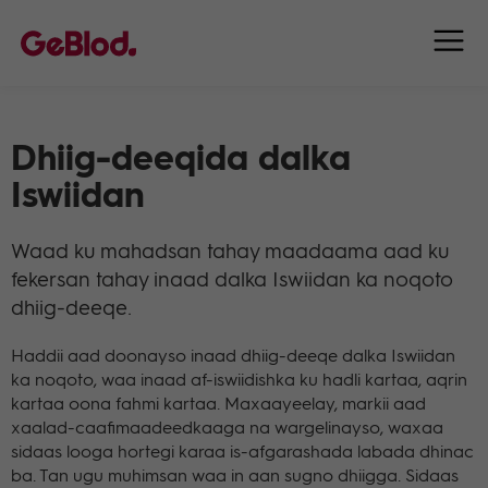
Dhiig-deeqida dalka
Iswiidan
Waad ku mahadsan tahay maadaama aad ku
fekersan tahay inaad dalka Iswiidan ka noqoto
dhiig-deeqe.
Haddii aad doonayso inaad dhiig-deeqe dalka Iswiidan
ka noqoto, waa inaad af-iswiidishka ku hadli kartaa, aqrin
kartaa oona fahmi kartaa. Maxaayeelay, markii aad
xaalad-caafimaadeedkaaga na wargelinayso, waxaa
sidaas looga hortegi karaa is-afgarashada labada dhinac
ba. Tan ugu muhimsan waa in aan sugno dhiigga. Sidaas