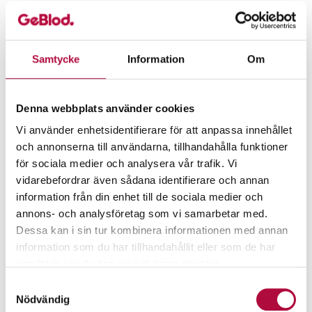
Frågor & svar
Snabblänkar
Samtycke
Information
Om
Blodcentraler & blodbussar
Denna webbplats använder cookies
Nyhetsarkiv
Vi använder enhetsidentifierare för att anpassa innehållet
och annonserna till användarna, tillhandahålla funktioner
Press & media
för sociala medier och analysera vår trafik. Vi
vidarebefordrar även sådana identifierare och annan
Gästblodgivning
information från din enhet till de sociala medier och
annons- och analysföretag som vi samarbetar med.
Kontakta oss
Dessa kan i sin tur kombinera informationen med annan
information som du har tillhandahållit eller som de har
Stödmärke
samlat in när du har använt deras tjänster.
Kommunicera GeBlod
Samtyckesval
Nödvändig