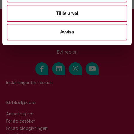
Tillåt urval
Avvisa
-
Byt region
Inställningar för cookies
Bli blodgivare
Anmäl dig här
Första besöket
Första blodgivningen