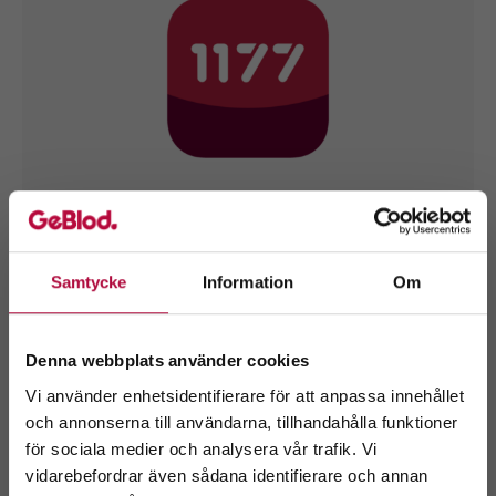
Pga systemuppdatering kommer vår telefontid vara
stängd 10-11 mars.
Samtycke
Information
Om
Webbokningen kommer inte kunna användas 10-12
mars.
Denna webbplats använder cookies
Vi använder enhetsidentifierare för att anpassa innehållet
och annonserna till användarna, tillhandahålla funktioner
Fler nyheter
för sociala medier och analysera vår trafik. Vi
Välkommen till
vidarebefordrar även sådana identifierare och annan