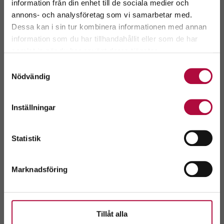
GeBlod.nu
information från din enhet till de sociala medier och
annons- och analysföretag som vi samarbetar med.
Dessa kan i sin tur kombinera informationen med annan
information som du har tillhandahållit eller som de har
Välj ditt län.
samlat in när du har använt deras tjänster.
Genom att fortsätta accepterar du även vår
policy
Samtyckesval
om cookies.
Nödvändig
Inställningar
Avvikande öppettider v. 29
Allvarligt läge i
blodförsörjnin
Västmanland
Välj
Statistik
Västra götaland
Marknadsföring
Visa alla nyheter
Tillåt alla