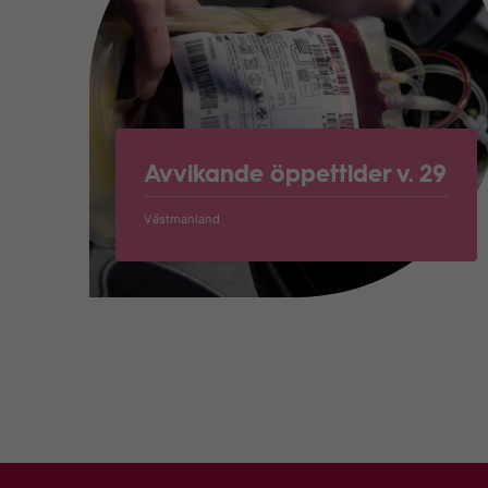
Avvikande öppettider v. 29
Västmanland