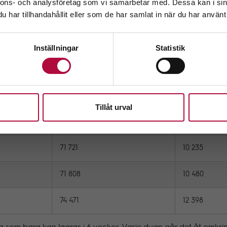
m att fortsätta accepterar du även vår
policy om cookies.
nnons- och analysföretag som vi samarbetar med. Dessa kan i sin
givare som gav blod i Stockholm under året och könsfördelnin
har tillhandahållit eller som de har samlat in när du har använt 
h 18 651 av män.
Välj
aste åren.
Inställningar
Statistik
Antal blodpåsar
Antal nyanm
66 569
9748
Tillåt urval
74 077
11 120
71 721
10 235
71 808
10 480
74 471
12 398