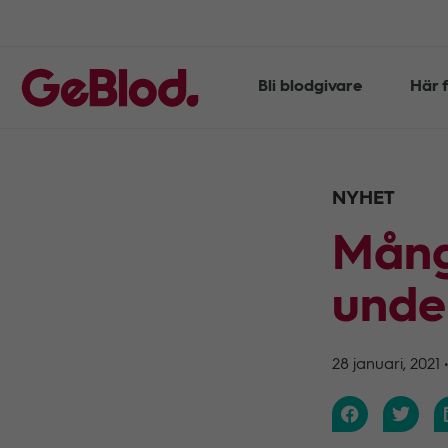
Bli blodgivare
Här f
NYHET
Mång
unde
28 januari, 2021