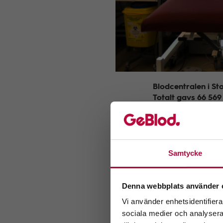
Blodcentralen i Sto
Totalt gavs 66 56
visar ny statistik 
”Vi är mycket glad
som gick. Tack var
behövts till sjuka 
Samtycke
Blodcentralen i Sto
V
Eftersom mycket plan
Denna webbplats använder 
vård av covid-sjuka
samarbetat kring b
Vi använder enhetsidentifierar
Välj
sociala medier och analysera 
Jämn könsfördelni