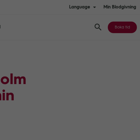
Language
Min Blodgivning
d
Boka tid
holm
in