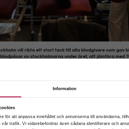
ckholm vill rikta ett stort tack till alla blodgivare som gav 
9 blodpåsar av stockholmarna under året, att jämföra med 
från Blodcentralen.
a att blodgivarna har fortsatt besöka oss under det ovanliga
e dem och nationellt samarbete har vi kunnat förse sjukvårde
och skadade patienter”, säger Maria Kvist, medicinskt ansvarig l
Information
ckholms län.
älkommen till GeBlod.nu
erad sjukvård, till exempel operationer, har ställts in när res
cookies
, har mindre blod använts. När brist ändå har uppstått har re
lodförsörjningen.
e för att anpassa innehållet och annonserna till användarna, tillh
 ditt län.
vår trafik. Vi vidarebefordrar även sådana identifierare och anna
ng