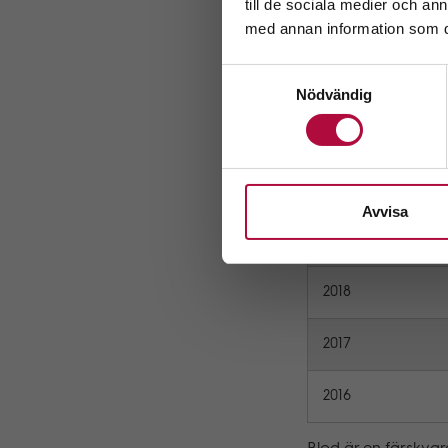
Geno
till de sociala medier och a
Det var 37 411 blod
med annan information som du 
gavs av kvinnor oc
Samtyckesval
Blodgivning de sen
Nödvändig
År
2020
Avvisa
2019
2018
2017
2016