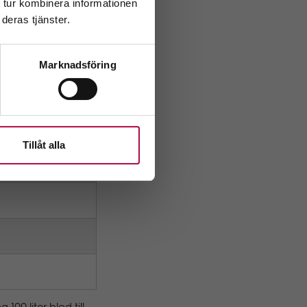
 tur kombinera informationen
gen var jämn, 18 760
deras tjänster.
Marknadsföring
älda
Tillåt alla