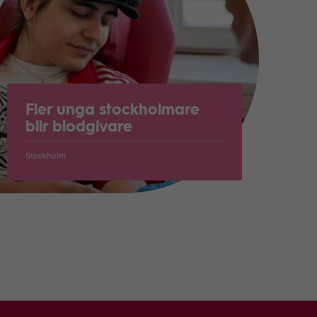
Fler unga stockholmare
blir blodgivare
Stockholm