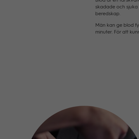
Blod är en färskvara
skadade och sjuka pa
beredskap.
Män kan ge blod fy
minuter. För att ku