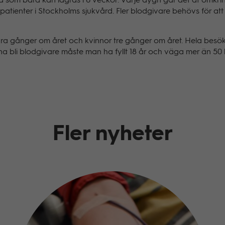
 som bara kan lagras i 6 veckor. Varje dygn går det åt omkring 1
tienter i Stockholms sjukvård. Fler blodgivare behövs för att a
ra gånger om året och kvinnor tre gånger om året. Hela besök
nna bli blodgivare måste man ha fyllt 18 år och väga mer än 50 
Fler nyheter