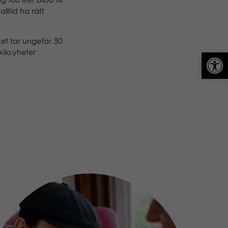
00 liter blod till
lltid ha rätt
et tar ungefär 30
Op
kilo.yheter