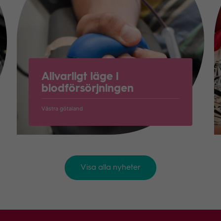
Allvarligt läge i
blodförsörjningen
Västra götaland
Visa alla nyheter