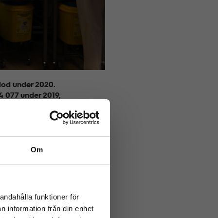
blod under 2020.
74 077
under 2019,
 och utmanande året
n med det blod som
äkare vid
Om
urserna behövts för
gionerna
andahålla funktioner för
n information från din enhet