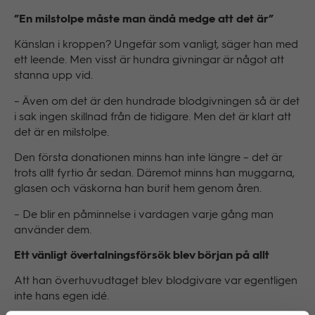
”En milstolpe måste man ändå medge att det är”
Känslan i kroppen? Ungefär som vanligt, säger han med
ett leende. Men visst är hundra givningar är något att
stanna upp vid.
– Även om det är den hundrade blodgivningen så är det
i sak ingen skillnad från de tidigare. Men det är klart att
det är en milstolpe.
Den första donationen minns han inte längre – det är
trots allt fyrtio år sedan. Däremot minns han muggarna,
glasen och väskorna han burit hem genom åren.
– De blir en påminnelse i vardagen varje gång man
använder dem.
Ett vänligt övertalningsförsök blev början på allt
Att han överhuvudtaget blev blodgivare var egentligen
inte hans egen idé.