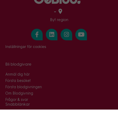
-
Byt region
Inställningar för cookies
Bli blodgivare
Anmäl dig här
Första besöket
Första blodgivningen
Om Blodgivning
Frågor & svar
Snabblänkar
Blodcentraler & blodbussar