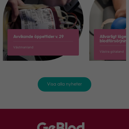
Avvikande öppettider v. 29
Allvarligt läge i
blodförsörjnin
Västmanland
Västra götaland
Visa alla nyheter