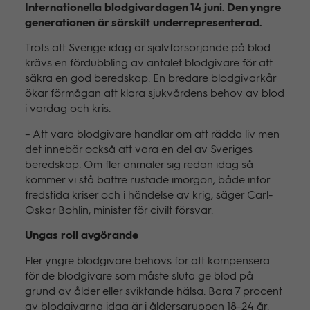
Internationella blodgivardagen 14 juni. Den yngre
generationen är särskilt underrepresenterad.
Trots att Sverige idag är självförsörjande på blod
krävs en fördubbling av antalet blodgivare för att
säkra en god beredskap. En bredare blodgivarkår
ökar förmågan att klara sjukvårdens behov av blod
i vardag och kris.
– Att vara blodgivare handlar om att rädda liv men
det innebär också att vara en del av Sveriges
beredskap. Om fler anmäler sig redan idag så
kommer vi stå bättre rustade imorgon, både inför
fredstida kriser och i händelse av krig, säger Carl-
Oskar Bohlin, minister för civilt försvar.
Ungas roll avgörande
Fler yngre blodgivare behövs för att kompensera
för de blodgivare som måste sluta ge blod på
grund av ålder eller sviktande hälsa. Bara 7 procent
av blodgivarna idag är i åldersgruppen 18-24 år.