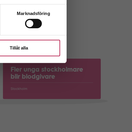
stan på onsdagar
ande att ge blod
Marknadsföring
r att bli
r blodgivare på
Tillåt alla
Fler unga stockholmare
blir blodgivare
Stockholm