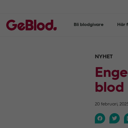
Bli blodgivare
Här f
NYHET
Enge
blod
20 februari, 202