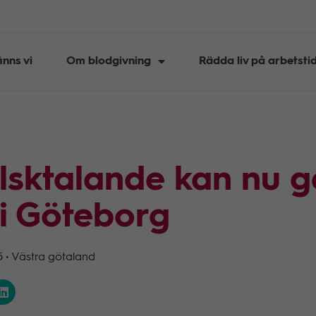
inns vi
Om blodgivning
Rädda liv på arbetsti
lsktalande kan nu g
 i Göteborg
5
•
Västra götaland