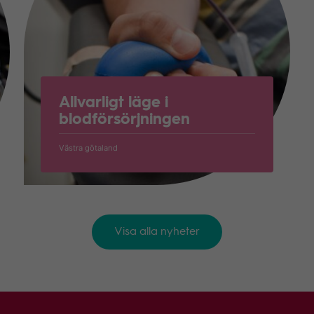
Allvarligt läge i
blodförsörjningen
Västra götaland
Visa alla nyheter