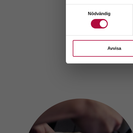
Till en början 
Samtyckesval
mellan 12:00 och
Nödvändig
allt eftersom fle
Som engelsktala
blodgivare. Läs 
GeBlod.nu/engli
Avvisa