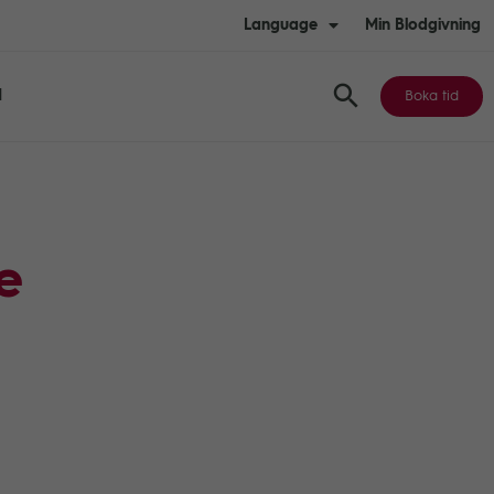
Language
Min Blodgivning
d
Boka tid
e