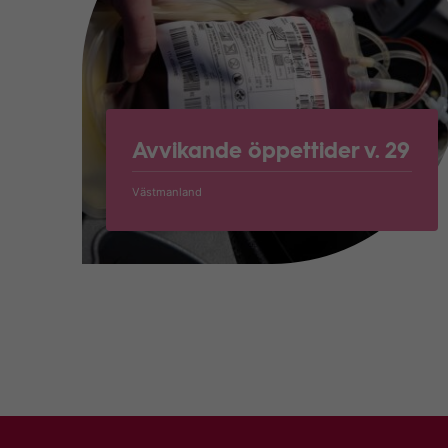
Avvikande öppettider v. 29
Västmanland