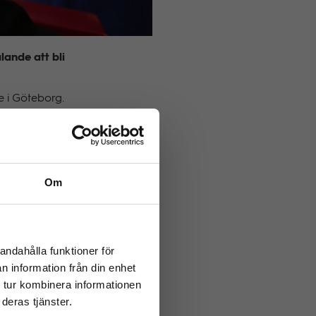
lande att bli
e i Göteborg.
borg är en
an, säger Maria
Om
 inte kunnat ge
ige för att
lod på engelska
andahålla funktioner för
n information från din enhet
 tur kombinera informationen
deras tjänster.