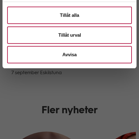
16 juni Visby
11 augusti Jönköping
Tillåt alla
24 augusti Östersund
25 augusti Sundsvall
26 augusti Västerås
Tillåt urval
27 augusti Karlstad
31 augusti Borås
1 september Halmstad
Avvisa
2 september Växjö
3 september Kalmar
7 september Eskilstuna
Fler nyheter