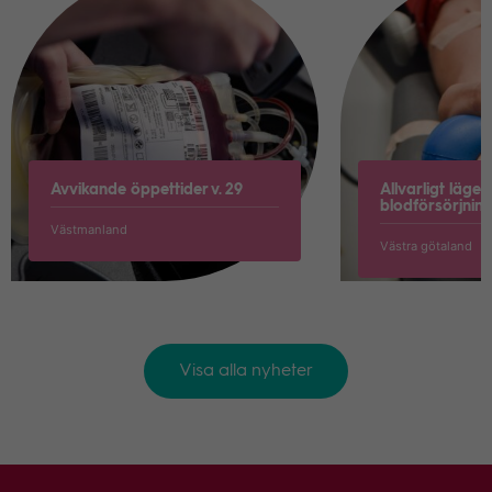
Avvikande öppettider v. 29
Allvarligt läge i
blodförsörjnin
Västmanland
Västra götaland
Visa alla nyheter