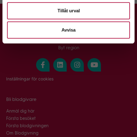
Tillåt urval
Avvisa
-
Byt region
Inställningar för cookies
Bli blodgivare
Anmäl dig här
Första besöket
Första blodgivningen
Om Blodgivning