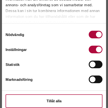
annons- och analysföretag som vi samarbetar med.
Dessa kan i sin tur kombinera informationen med annan
information som du har tillhandahållit eller som de har
Välj ditt län.
samlat in när du har använt deras tjänster.
Genom att fortsätta accepterar du även vår
policy
Samtyckesval
om cookies.
Nödvändig
Inställningar
Avvikande öppettider v. 29
Allvarligt läge i
blodförsörjnin
Västmanland
Västra götaland
Välj
Statistik
Marknadsföring
Visa alla nyheter
Tillåt alla