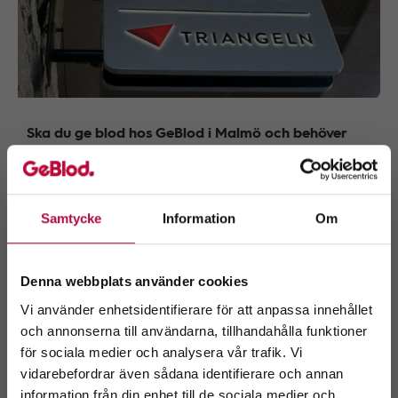
Ska du ge blod hos GeBlod i Malmö och behöver
parkera din bil i Triangelns garage?
Från den 4 juli 2022 behöver du meddela ditt
registreringsnummer i blodcentralens reception. Du
får fri parkering i två timmar.
Samtycke
Information
Om
Vid frågor ring gärna 0200-871122.
Denna webbplats använder cookies
Vi använder enhetsidentifierare för att anpassa innehållet
och annonserna till användarna, tillhandahålla funktioner
Fler nyheter
för sociala medier och analysera vår trafik. Vi
Välkommen till
vidarebefordrar även sådana identifierare och annan
GeBlod.nu
information från din enhet till de sociala medier och