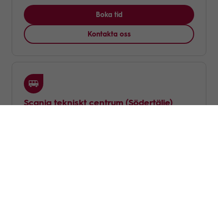
Boka tid
Kontakta oss
Scania tekniskt centrum
(Södertälje)
143.0km
17 augusti:
08:45 - 15:00
Boka tid
Kontakta oss