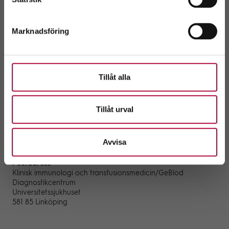
Blodbussen
Kan du inte komma till GeBlod finns det möjlighet att ge blod
Marknadsföring
på blodbussen som besöker cirka 40 hållplatser runt om i
länet. Se
hållplatser
.
Tänk på!
Du ska vara fullt frisk när du ger blod. Se till att vara utvilad,
Tillåt alla
ät och drick lite extra innan. Resor utomlands, sjukdom,
operationer, ny partner eller tatuering kan ge karens.
Välkommen att kontakta oss om du har frågor.
Tillåt urval
Kontakta oss
Telefon: 010-105 92 00
Telefontider: måndag-fredag 09.00 - 14.00
Avvisa
E-post:
geblod@regionostergotland.se
Postadress
Klinisk immunologi och transfusionsmedicin/GeBlod
Diagnostikcentrum
Universitetssjukhuset
581 85 Linköping