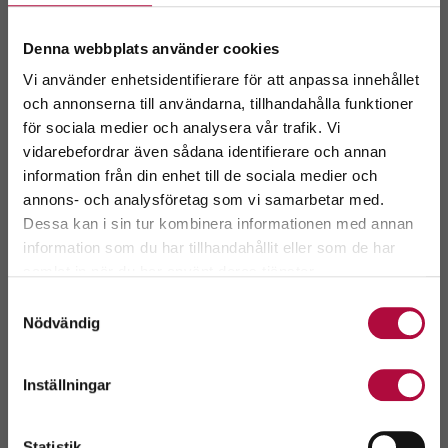
Denna webbplats använder cookies
GeBlod, Linköping
Vi använder enhetsidentifierare för att anpassa innehållet
Storgatan 32 582 23 Linköping
och annonserna till användarna, tillhandahålla funktioner
för sociala medier och analysera vår trafik. Vi
Välkommen till
Boka tid
Kontakta oss
Skriv ut
vidarebefordrar även sådana identifierare och annan
GeBlod.nu
information från din enhet till de sociala medier och
annons- och analysföretag som vi samarbetar med.
Dessa kan i sin tur kombinera informationen med annan
Kontaktuppgifter
information som du har tillhandahållit eller som de har
Välj ditt län.
samlat in när du har använt deras tjänster.
Genom att fortsätta accepterar du även vår
policy
Samtyckesval
om cookies.
Öppettider
Nödvändig
Inställningar
Välkommen till GeBlod
Här kan du ge blod och anmäla dig som ny blodgivare. Efter
blodgivningen kan du koppla av med fika, tidningar och wi-
Välj
fi.
Statistik