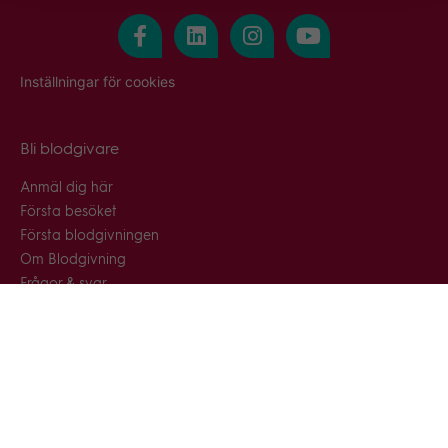
Inställningar för cookies
Bli blodgivare
Anmäl dig här
Första besöket
Första blodgivningen
Om Blodgivning
Frågor & svar
Snabblänkar
Blodcentraler & blodbussar
Nyhetsarkiv
Press & media
Gästblodgivning
Kontakta oss