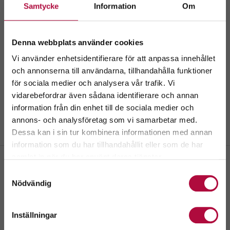
Samtycke
Information
Om
Denna webbplats använder cookies
Vi använder enhetsidentifierare för att anpassa innehållet
och annonserna till användarna, tillhandahålla funktioner
för sociala medier och analysera vår trafik. Vi
Välkommen till
vidarebefordrar även sådana identifierare och annan
GeBlod.nu
information från din enhet till de sociala medier och
annons- och analysföretag som vi samarbetar med.
Dessa kan i sin tur kombinera informationen med annan
information som du har tillhandahållit eller som de har
Välj ditt län.
samlat in när du har använt deras tjänster.
Genom att fortsätta accepterar du även vår
policy
Samtyckesval
om cookies.
Nödvändig
Komatsu Forest Umeå
Handelsvägen 22
Inställningar
Skriv ut