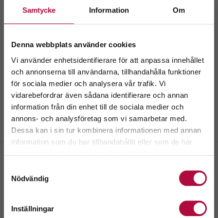
Samtycke
Information
Om
Denna webbplats använder cookies
Vi använder enhetsidentifierare för att anpassa innehållet
och annonserna till användarna, tillhandahålla funktioner
för sociala medier och analysera vår trafik. Vi
Välkommen till
vidarebefordrar även sådana identifierare och annan
GeBlod.nu
information från din enhet till de sociala medier och
annons- och analysföretag som vi samarbetar med.
Dessa kan i sin tur kombinera informationen med annan
information som du har tillhandahållit eller som de har
Välj ditt län.
samlat in när du har använt deras tjänster.
Genom att fortsätta accepterar du även vår
policy
Samtyckesval
om cookies.
Sjöbo ICA Kvantum
Nödvändig
Östergatan 3, Sjöbo
Inställningar