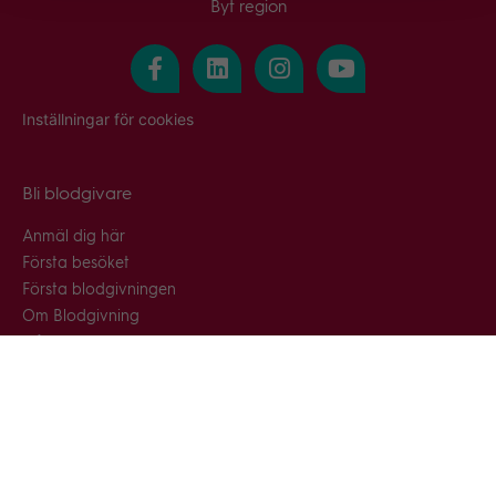
Byt region
Inställningar för cookies
Bli blodgivare
Anmäl dig här
Första besöket
Första blodgivningen
Om Blodgivning
Frågor & svar
Snabblänkar
Blodcentraler & blodbussar
Nyhetsarkiv
Press & media
Gästblodgivning