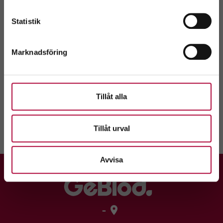
Boka tid
Skriv ut
Välj
Statistik
Kontaktuppgifter
Marknadsföring
Hållplatstider
Tillåt alla
Välkommen att boka tid, eller kom på drop-in.
Tillåt urval
Avvisa
-