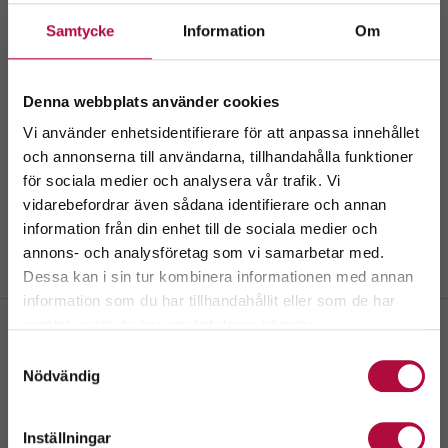
Samtycke
Information
Om
Denna webbplats använder cookies
Vi använder enhetsidentifierare för att anpassa innehållet
och annonserna till användarna, tillhandahålla funktioner
för sociala medier och analysera vår trafik. Vi
Välkommen till
vidarebefordrar även sådana identifierare och annan
GeBlod.nu
information från din enhet till de sociala medier och
annons- och analysföretag som vi samarbetar med.
Dessa kan i sin tur kombinera informationen med annan
information som du har tillhandahållit eller som de har
Välj ditt län.
samlat in när du har använt deras tjänster.
Genom att fortsätta accepterar du även vår
policy
Samtyckesval
om cookies.
Lund Medicon Village
Nödvändig
Scheeletorget, Scheelevägen 2, 223 63 Lund
Inställningar