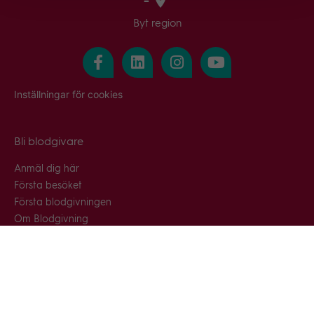
-
Byt region
Inställningar för cookies
Bli blodgivare
Anmäl dig här
Första besöket
Första blodgivningen
Om Blodgivning
Frågor & svar
Snabblänkar
Blodcentraler & blodbussar
Nyhetsarkiv
Press & media