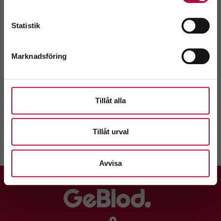
Boka tid
Skriv ut
Välj
Statistik
Kontaktuppgifter
Marknadsföring
Hållplatstider
Tillåt alla
Vi rekommenderar att du bokar tid, men du är också
Tillåt urval
välkommen på drop-in i mån av plats.
Avvisa