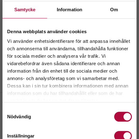
Samtycke
Information
Om
Denna webbplats använder cookies
Vi använder enhetsidentifierare för att anpassa innehållet
och annonserna till användarna, tillhandahålla funktioner
för sociala medier och analysera vår trafik. Vi
Välkommen till
vidarebefordrar även sådana identifierare och annan
GeBlod.nu
information från din enhet till de sociala medier och
annons- och analysföretag som vi samarbetar med.
Dessa kan i sin tur kombinera informationen med annan
information som du har tillhandahållit eller som de har
Välj ditt län.
samlat in när du har använt deras tjänster.
Genom att fortsätta accepterar du även vår
policy
Samtyckesval
om cookies.
Klippan
Nödvändig
Aktivitetshus Sågen, Ängelholmsgatan 9, 264 33 Klippan
Inställningar