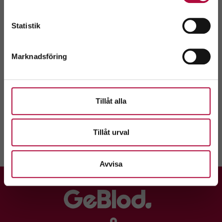
Boka tid
Skriv ut
Välj
Statistik
Kontaktuppgifter
Marknadsföring
Hållplatstider
Tillåt alla
Vi rekommenderar att du bokar tid, men du är också
Tillåt urval
välkommen på drop-in i mån av plats.
Avvisa