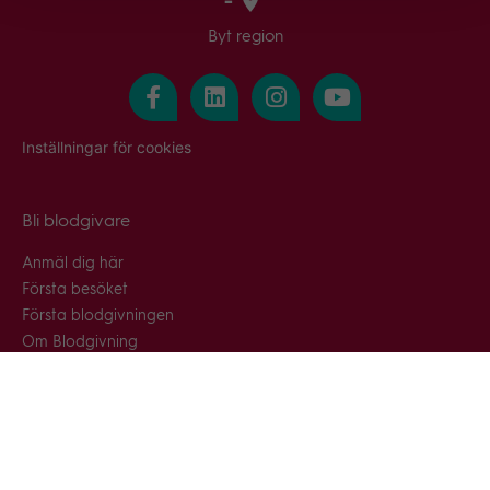
-
Byt region
Inställningar för cookies
Bli blodgivare
Anmäl dig här
Första besöket
Första blodgivningen
Om Blodgivning
Frågor & svar
Snabblänkar
Blodcentraler & blodbussar
Nyhetsarkiv
Press & media