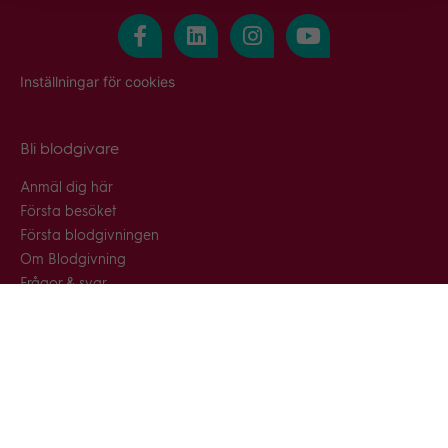
Inställningar för cookies
Bli blodgivare
Anmäl dig här
Första besöket
Första blodgivningen
Om Blodgivning
Frågor & svar
Snabblänkar
Blodcentraler & blodbussar
Nyhetsarkiv
Press & media
Gästblodgivning
Kontakta oss