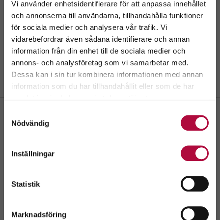
Vi använder enhetsidentifierare för att anpassa innehållet
och annonserna till användarna, tillhandahålla funktioner
för sociala medier och analysera vår trafik. Vi
Välkommen till
vidarebefordrar även sådana identifierare och annan
GeBlod.nu
information från din enhet till de sociala medier och
annons- och analysföretag som vi samarbetar med.
Dessa kan i sin tur kombinera informationen med annan
information som du har tillhandahållit eller som de har
Välj ditt län.
samlat in när du har använt deras tjänster.
Genom att fortsätta accepterar du även vår
policy
Samtyckesval
om cookies.
Nödvändig
Melinsgatan Korpen
Melinsgatan, Hedemora
Inställningar
Kontakta oss
Skriv ut
Välj
Statistik
Marknadsföring
Kontaktuppgifter