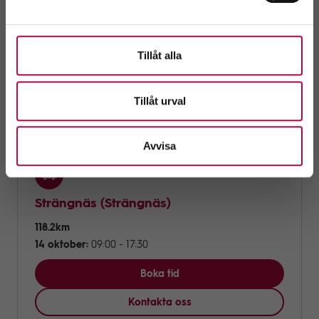
Tillåt alla
Hållplatstider
Tillåt urval
Här kan du också ge blod
Avvisa
Strängnäs
(Strängnäs)
118.2km
14 oktober:
09:00 - 17:30
Boka tid
Kontakta oss