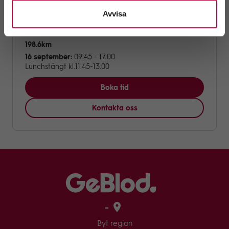
Avvisa
Hallstavik
(Hallstavik)
198.6km
16 september:
09:45 - 17:00
Lunchstängt kl.11.45-13.00
Boka tid
Kontakta oss
-
Byt region