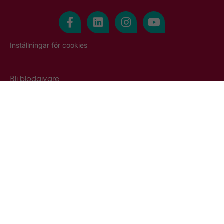
Inställningar för cookies
Bli blodgivare
Anmäl dig här
Första besöket
Första blodgivningen
Om Blodgivning
Frågor & svar
Snabblänkar
Blodcentraler & blodbussar
Nyhetsarkiv
Press & media
Gästblodgivning
Kontakta oss