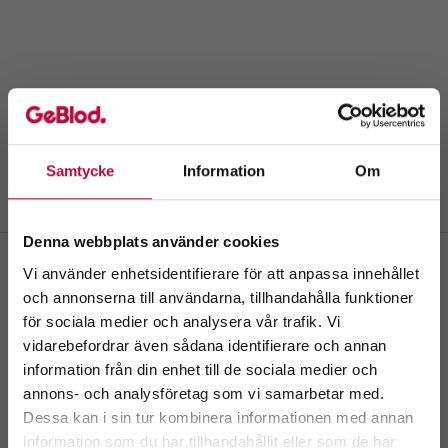
Samtycke
Information
Om
Denna webbplats använder cookies
Vi använder enhetsidentifierare för att anpassa innehållet
och annonserna till användarna, tillhandahålla funktioner
Strängnäs
för sociala medier och analysera vår trafik. Vi
Välkommen till
Lärlingsvägen 8
vidarebefordrar även sådana identifierare och annan
GeBlod.nu
information från din enhet till de sociala medier och
Boka tid
Kontakta oss
Skriv ut
annons- och analysföretag som vi samarbetar med.
Dessa kan i sin tur kombinera informationen med annan
information som du har tillhandahållit eller som de har