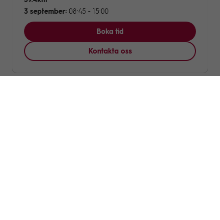
3 september:
08:45 - 15:00
Boka tid
Kontakta oss
Scania Chassiporten
(Södertälje)
40.2km
7 september:
08:45 - 15:00
Boka tid
Kontakta oss