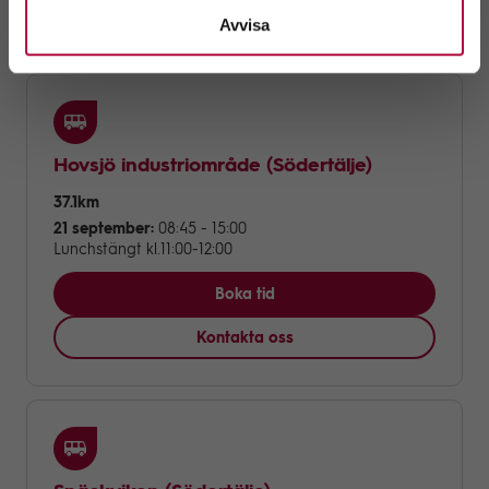
Kontakta oss
Avvisa
Hovsjö industriområde
(Södertälje)
37.1km
21 september:
08:45 - 15:00
Lunchstängt kl.11:00-12:00
Boka tid
Kontakta oss