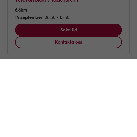
Telefonplan
(Hägersten)
6.6km
14 september:
08:30 - 15:30
Boka tid
Kontakta oss
Telestaden
(Farsta)
6.9km
7 september:
08:30 - 15:30
Lunchstängt kl. 11:00-12:00
Boka tid
Kontakta oss