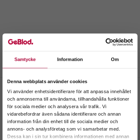
Samtycke
Information
Om
Denna webbplats använder cookies
Vi använder enhetsidentifierare för att anpassa innehållet
och annonserna till användarna, tillhandahålla funktioner
Huddinge kommunalhus
för sociala medier och analysera vår trafik. Vi
Välkommen till
Kommunalvägen 28
vidarebefordrar även sådana identifierare och annan
GeBlod.nu
information från din enhet till de sociala medier och
Boka tid
Kontakta oss
Skriv ut
annons- och analysföretag som vi samarbetar med.
Dessa kan i sin tur kombinera informationen med annan