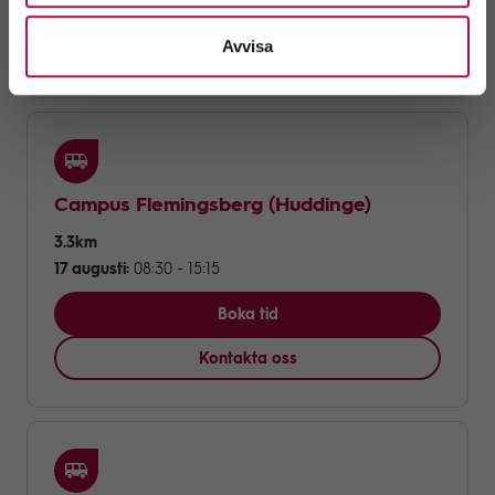
Boka tid
Avvisa
Kontakta oss
Campus Flemingsberg
(Huddinge)
3.3km
17 augusti:
08:30 - 15:15
Boka tid
Kontakta oss