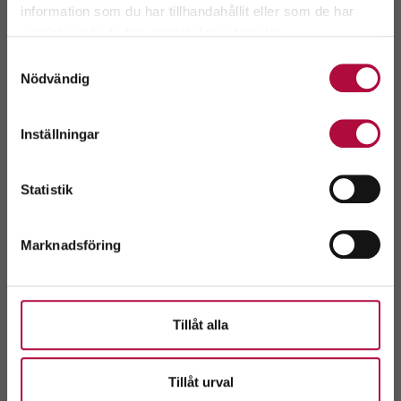
information som du har tillhandahållit eller som de har
Välj ditt län.
samlat in när du har använt deras tjänster.
Kontaktuppgifter
Genom att fortsätta accepterar du även vår
policy
Samtyckesval
om cookies.
Nödvändig
Hållplatstider
Inställningar
Välj
Statistik
Här kan du också ge blod
Marknadsföring
Flemingsbergsdalen
(Huddinge)
Tillåt alla
2.8km
10 september:
08:30 - 15:15
Lunchstängt kl. 11:00-12:00
Tillåt urval