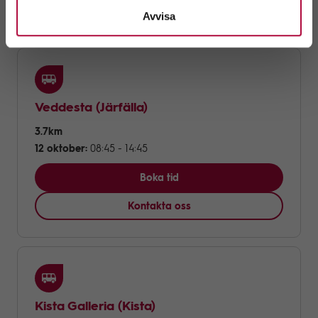
Kontakta oss
Avvisa
Veddesta
(Järfälla)
3.7km
12 oktober:
08:45 - 14:45
Boka tid
Kontakta oss
Kista Galleria
(Kista)