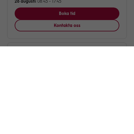
26 augusti:
08:45 - 17:45
Boka tid
Kontakta oss
Stadshuset Hallonbergen
(Sundbyberg)
4.9km
20 augusti:
08:30 - 15:00
Lunchstängt kl.11.00-12.00
Boka tid
Kontakta oss