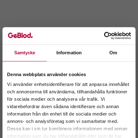
Samtycke
Information
Om
Denna webbplats använder cookies
Vi använder enhetsidentifierare för att anpassa innehållet
och annonserna till användarna, tillhandahålla funktioner
Lunda industriområde
för sociala medier och analysera vår trafik. Vi
Välkommen till
Finspångsgatan 36
vidarebefordrar även sådana identifierare och annan
GeBlod.nu
information från din enhet till de sociala medier och
Boka tid
Kontakta oss
Skriv ut
annons- och analysföretag som vi samarbetar med.
Dessa kan i sin tur kombinera informationen med annan
information som du har tillhandahållit eller som de har