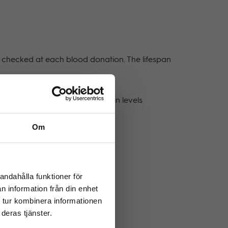
 checked at each blood donation. The lifespan
t can be used when needed. Ferritin levels
red in all blood donors.
Om
andahålla funktioner för
n information från din enhet
 tur kombinera informationen
deras tjänster.