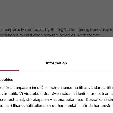
 temporarily decreases by 10-15 g/L. The hemoglobin value is
which iron is reused when new red blood cells are formed.
spleen and bone marrow. It´s main role is to store iron so that i
e., your iron reserves. In Stockholm, ferritin is regularly monito
Information
älkommen till GeBlod.nu
cookies
 ferritin levels should be at least:
e för att anpassa innehållet och annonserna till användarna, tillh
 ditt län.
vår trafik. Vi vidarebefordrar även sådana identifierare och anna
m att fortsätta accepterar du även vår
policy om cookies.
nnons- och analysföretag som vi samarbetar med. Dessa kan i sin
har tillhandahållit eller som de har samlat in när du har använt 