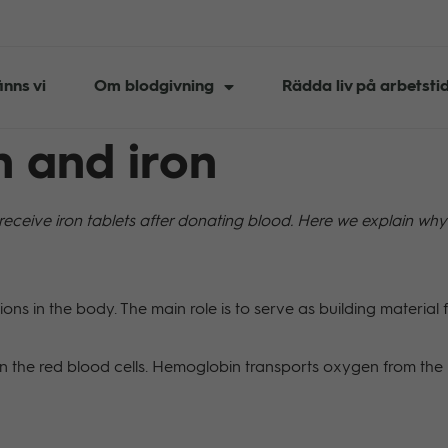
inns vi
Om blodgivning
Rädda liv på arbetsti
n and iron
ceive iron tablets after donating blood. Here we explain why it
ctions in the body. The main role is to serve as building material
n the red blood cells. Hemoglobin transports oxygen from the l